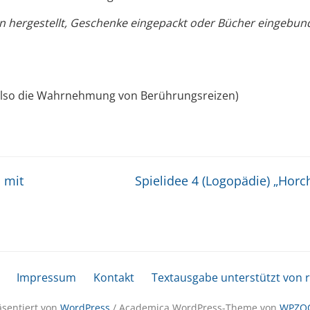
 hergestellt, Geschenke eingepackt oder Bücher eingebun
 (also die Wahrnehmung von Berührungsreizen)
 mit
Spielidee 4 (Logopädie) „Hor
Impressum
Kontakt
Textausgabe unterstützt von 
äsentiert von
WordPress
/ Academica WordPress-Theme von
WPZO