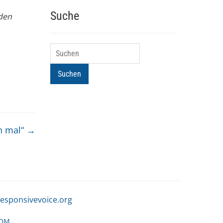
Suche
den
Suchen
Suchen
ch mal“
→
responsivevoice.org
OM