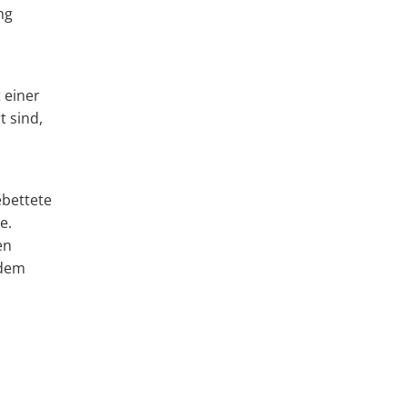
ng
 einer
t sind,
ebettete
e.
en
 dem