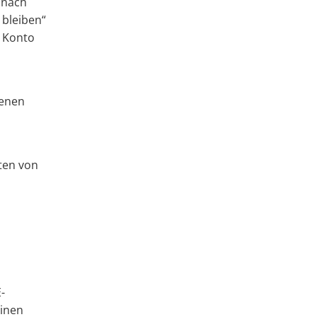
 nach
 bleiben“
m Konto
genen
ten von
-
einen