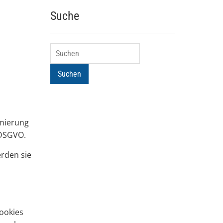
Suche
Suchen
Suchen
imierung
 DSGVO.
erden sie
ookies