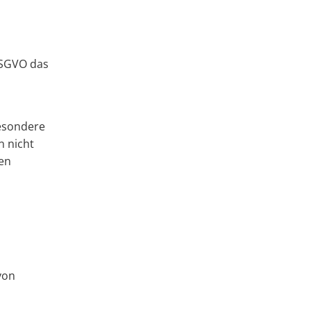
DSGVO das
besondere
n nicht
fen
von