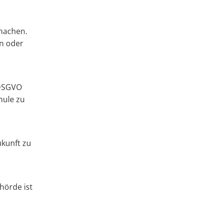
 machen.
en oder
 DSGVO
hule zu
ukunft zu
hörde ist