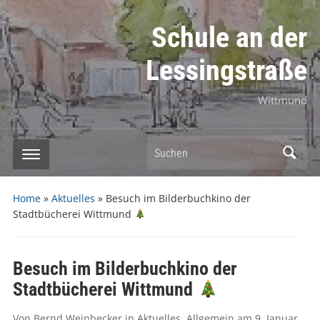
Schule an der
Lessingstraße
Wittmund
Suchen
Home
»
Aktuelles
»
Besuch im Bilderbuchkino der
Stadtbücherei Wittmund
Besuch im Bilderbuchkino der
Stadtbücherei Wittmund
Von
Bernd Weinbecker
in
Aktuelles
,
Allgemein
am
9. Januar